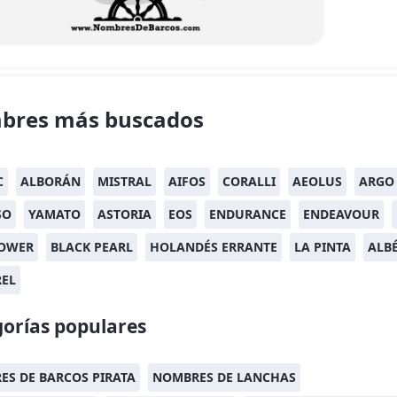
bres más buscados
C
ALBORÁN
MISTRAL
AIFOS
CORALLI
AEOLUS
ARGO
SO
YAMATO
ASTORIA
EOS
ENDURANCE
ENDEAVOUR
OWER
BLACK PEARL
HOLANDÉS ERRANTE
LA PINTA
ALB
REL
orías populares
S DE BARCOS PIRATA
NOMBRES DE LANCHAS