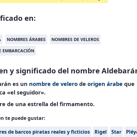
ificado en:
A
NOMBRES ÁRABES
NOMBRES DE VELEROS
DE EMBARCACIÓN
en y significado del nombre Aldebará
arán es un
nombre de velero
de
origen árabe
que
ica «el seguidor».
e de una estrella del firmamento.
n te puede gustar:
s de barcos piratas reales y ficticios
Rigel
Star
Pléy