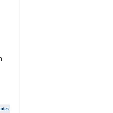
n
ades