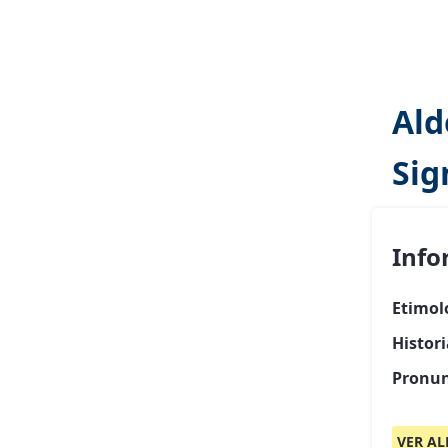
Ald
Sig
Info
Etimol
Histor
Pronun
VER AL