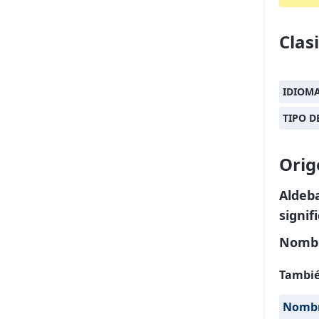
Clas
IDIOM
TIPO 
Orig
Aldeb
signif
Nombr
Tambié
Nombre