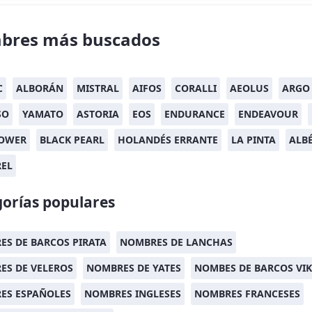
bres más buscados
C
ALBORÁN
MISTRAL
AIFOS
CORALLI
AEOLUS
ARGO
SO
YAMATO
ASTORIA
EOS
ENDURANCE
ENDEAVOUR
OWER
BLACK PEARL
HOLANDÉS ERRANTE
LA PINTA
ALB
REL
orías populares
S DE BARCOS PIRATA
NOMBRES DE LANCHAS
ES DE VELEROS
NOMBRES DE YATES
NOMBES DE BARCOS VI
ES ESPAÑOLES
NOMBRES INGLESES
NOMBRES FRANCESES