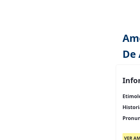
Amo
De
Info
Etimol
Histor
Pronun
VER AM