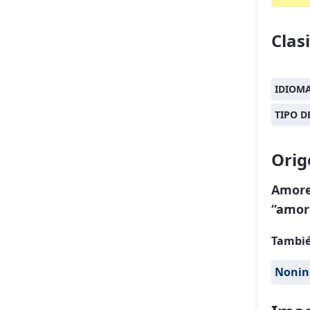
Clas
IDIOM
TIPO 
Orig
Amore
“amor
Tambié
Nonin