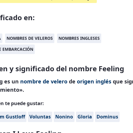
ificado en:
A
NOMBRES DE VELEROS
NOMBRES INGLESES
DE EMBARCACIÓN
en y significado del nombre Feeling
ng es un
nombre de velero
de
origen inglés
que sign
imiento».
n te puede gustar:
m Gustloff
Voluntas
Nonino
Gloria
Dominus