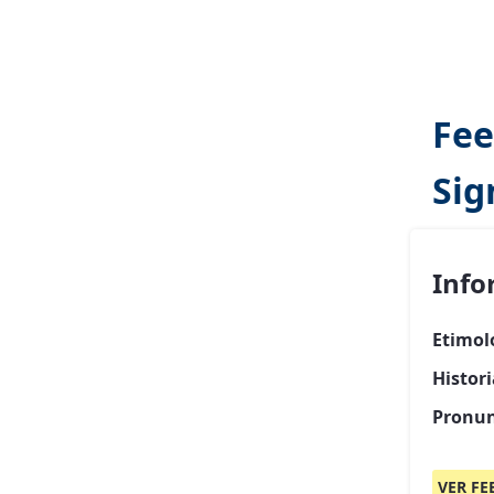
Fee
Sig
Info
Etimol
Histor
Pronun
VER FE