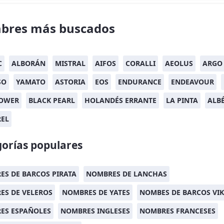
bres más buscados
C
ALBORÁN
MISTRAL
AIFOS
CORALLI
AEOLUS
ARGO
SO
YAMATO
ASTORIA
EOS
ENDURANCE
ENDEAVOUR
OWER
BLACK PEARL
HOLANDÉS ERRANTE
LA PINTA
ALB
REL
orías populares
S DE BARCOS PIRATA
NOMBRES DE LANCHAS
ES DE VELEROS
NOMBRES DE YATES
NOMBES DE BARCOS VI
ES ESPAÑOLES
NOMBRES INGLESES
NOMBRES FRANCESES