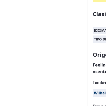
Clas
IDIOM
TIPO 
Orig
Feeli
«sent
Tambié
Wilhel