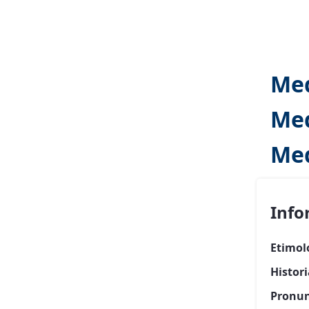
Me
Med
Me
Info
Etimol
Histor
Pronun