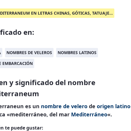
DITERRANEUM EN LETRAS CHINAS, GÓTICAS, TATUAJE...
ificado en:
A
NOMBRES DE VELEROS
NOMBRES LATINOS
DE EMBARCACIÓN
en y significado del nombre
iterraneum
erraneun es un
nombre de velero
de
origen latino
fica «mediterráneo, del mar
Mediterráneo
«.
n te puede gustar: