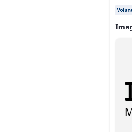
Volun
Imag