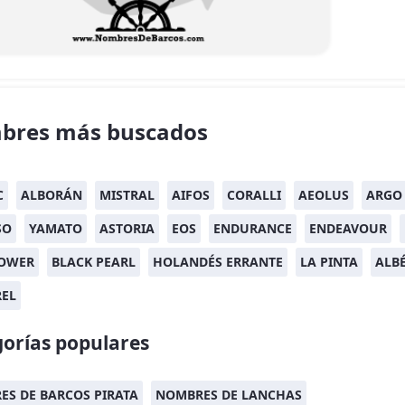
bres más buscados
C
ALBORÁN
MISTRAL
AIFOS
CORALLI
AEOLUS
ARGO
SO
YAMATO
ASTORIA
EOS
ENDURANCE
ENDEAVOUR
OWER
BLACK PEARL
HOLANDÉS ERRANTE
LA PINTA
ALB
REL
orías populares
S DE BARCOS PIRATA
NOMBRES DE LANCHAS