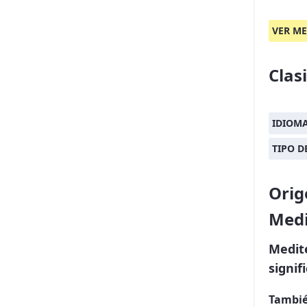
VER ME
Clas
IDIOM
TIPO 
Orig
Med
Medit
signi
Tambié