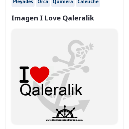
Pléyades
Orca
Quimera
Caleuche
Imagen I Love Qaleralik